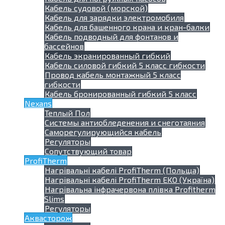
Кабель судовой (морской)
Кабель для зарядки электромобиля
Кабель для башенного крана и кран-балки
Кабель подводный для фонтанов и
бассейнов
Кабель экранированный гибкий
Кабель силовой гибкий 5 класс гибкости
Провод кабель монтажный 5 класс
гибкости
Кабель бронированный гибкий 5 класс
Nexans
Теплый Пол
Системы антиобледенения и снеготаяния
Саморегулирующийся кабель
Регуляторы
Сопутствующий товар
ProfiTherm
Нагрівальні кабелі ProfiTherm (Польща)
Нагрівальні кабелі ProfiTherm EKO (Україна)
Нагрівальна інфрачервона плівка Profitherm
Slims
Регуляторы
Аквасторож