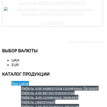
нагрузок XTREM CRANES NSHTÖU
ПОДРОБНЕЕ
Copyright MAXXmarketing GmbH
ВЫБОР
ВАЛЮТЫ
UAH
EUR
КАТАЛОГ
ПРОДУКЦИИ
Top Cable
Кабель для инвертора солнечных батарей
Кабель для ветрогенератора
Кабель для солнечных панелей
Кабель сварочный
Кабель для погружных насосов