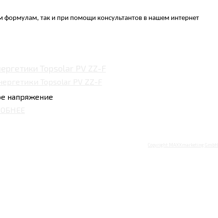
м формулам, так и при помощи консультантов в нашем интернет
ергетики Topsolar PV ZZ-F
ое напряжение
ОБНЕЕ
Copyright MAXXmarketing GmbH