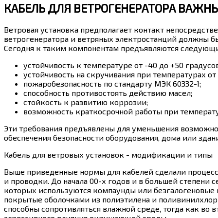
КАБЕЛЬ ДЛЯ ВЕТРОГЕНЕРАТОРА ВАЖН
Ветровая установка предполагает контакт непосредств
ветрогенератора и ветряных электростанций должны 
Сегодня к таким компонентам предъявляются следующи
устойчивость к температуре от -40 до +50 градусо
устойчивость на скручивания при температурах от -
пожаробезопасность по стандарту МЭК 60332-1;
способность противостоять действию масел;
стойкость к развитию коррозии;
возможность краткосрочной работы при температур
Эти требования предъявлены для уменьшения возможност
обеспечения безопасности оборудования, дома или здани
Кабель для ветровых установок - модификации и типы
Выше приведенные нормы для кабелей сделали процесс 
и проводки. До начала 00-х годов и в большей степени 
которых используются компаунды или безгалогеновые м
покрытые оболочками из полиэтилена и поливинилхлори
способны сопротивляться влажной среде, тогда как во в
агрессивного влияния окружающей среды.