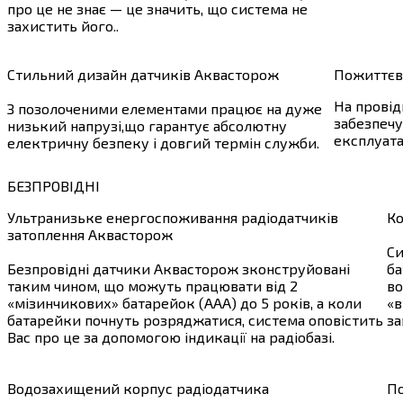
про це не знає — це значить, що система не
захистить його..
Стильний дизайн датчиків Аквасторож
Пожиттєва
На провід
З позолоченими елементами працює на дуже
забезпечу
низький напрузі,що гарантує абсолютну
експлуата
електричну безпеку і довгий термін служби.
БЕЗПРОВІДНІ
Ультранизьке енергоспоживання радіодатчиків
Ко
затоплення Аквасторож
Си
Безпровідні датчики Аквасторож зконструйовані
ба
таким чином, що можуть працювати від 2
во
«мізинчикових» батарейок (ААА) до 5 років, а коли
«в
батарейки почнуть розряджатися, система оповістить
за
Вас про це за допомогою індикації на радіобазі.
Водозахищений корпус радіодатчика
По