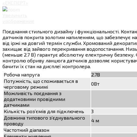
Увеличить
изображение
Поєднання стильного дизайну і функціональності. Конта
датчиків покрита золотим напиленням, що забезпечує н
від іржі на довгий термін служби. Хромований декорат
захищає від зайвого перекривання водопостачання. Низ
(меньше 2.7 В) гарантує абсолютну електричну безпеку.
контролю обриву ланцюга датчиків дозволяє користува
бачити їх стан на дисплеї контролера.
Робоча напруга
2.7В
Потужність, що споживається в
0Вт
черговому режимі
Можливість поєднання з
додатковими провідними
датчиками
Кількість роз’ємів для підключень
3
Довжина типового з’єднувального
4 м
проводу
Частотний діапазон
Елементи живлення