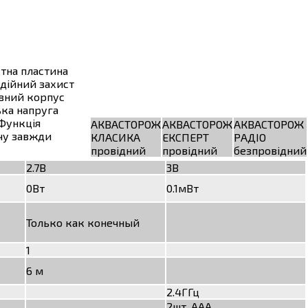
ктна пластина
адійний захист
ивний корпус
ька напруга
 Функція
АКВАСТОРОЖ
АКВАСТОРОЖ
АКВАСТОРОЖ
чу завжди
КЛАСИКА
ЕКСПЕРТ
РАДІО
провідний
провідний
безпровідний
2.7В
3В
0Вт
0.1мВт
Только как конечный
1
6 м
2.4ГГц
2шт. ААА