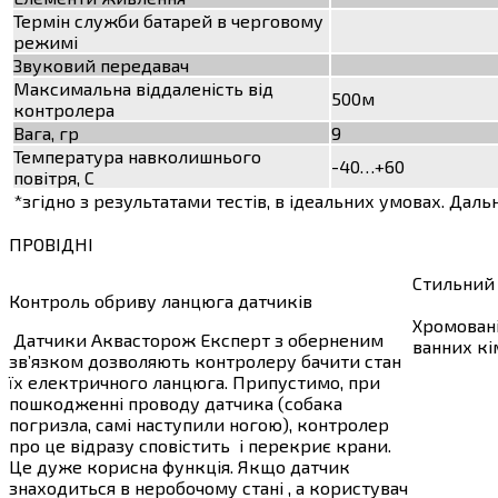
Термін служби батарей в черговому
режимі
Звуковий передавач
Максимальна віддаленість від
500м
контролера
Вага, гр
9
Температура навколишнього
-40…+60
повітря, С
*згідно з результатами тестів, в ідеальних умовах. Дал
ПРОВІДНІ
Стильний
Контроль обриву ланцюга датчиків
Хромовані
Датчики Аквасторож Експерт з оберненим
ванних кі
зв’язком дозволяють контролеру бачити стан
їх електричного ланцюга. Припустимо, при
пошкодженні проводу датчика (собака
погризла, самі наступили ногою), контролер
про це відразу сповістить і перекриє крани.
Це дуже корисна функція. Якщо датчик
знаходиться в неробочому стані , а користувач