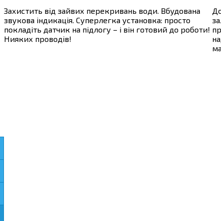
Захистить від зайвих перекривань води. Вбудована
До
звукова індикація. Суперлегка установка: просто
за
покладіть датчик на підлогу – і він готовий до роботи!
пр
Нияких проводів!
на
ма