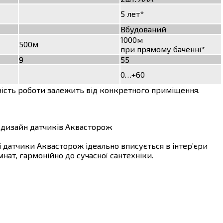
5 лет*
Вбудований
1000м
500м
при прямому баченні*
9
55
0…+60
ьність роботи залежить від конкретного приміщення.
 дизайн датчиків Аквасторож
 датчики Аквасторож ідеально вписується в інтер’єри
мнат, гармонійно до сучасної сантехніки.